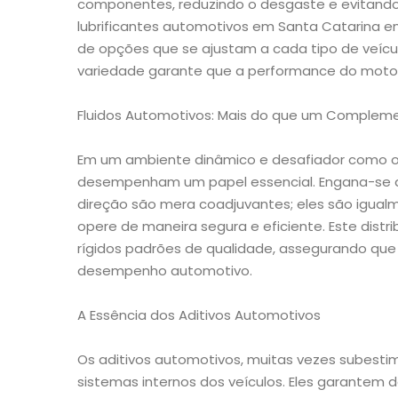
componentes, reduzindo o desgaste e evitando f
lubrificantes automotivos em Santa Catarina e
de opções que se ajustam a cada tipo de veículo
variedade garante que a performance do moto
Fluidos Automotivos: Mais do que um Complem
Em um ambiente dinâmico e desafiador como o 
desempenham um papel essencial. Engana-se qu
direção são mera coadjuvantes; eles são igual
opere de maneira segura e eficiente. Este dist
rígidos padrões de qualidade, assegurando que 
desempenho automotivo.
A Essência dos Aditivos Automotivos
Os aditivos automotivos, muitas vezes subest
sistemas internos dos veículos. Eles garantem 