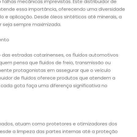
alhas mecânicas imprevistas. Este distribuidor de
ntende essa importância, oferecendo uma diversidade
 e aplicação. Desde óleos sintéticos até minerais, a
r seja sempre maximizada.
ento
das estradas catarinenses, os fluidos automotivos
em pensa que fluidos de freio, transmissão ou
mente protagonistas em assegurar que o veículo
ribuidor de fluidos oferece produtos que atendem a
cada gota faça uma diferença significativa no
imados, atuam como protetores e otimizadores dos
desde a limpeza das partes internas até a proteção