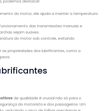
ns, podemos destacar:
mento do motor, ele ajuda a manter a temperatura
 funcionamento das transmissões manuais e
archas sejam suaves.
atura do motor sob controle, evitando
 as propriedades dos lubrificantes, como a
mpeza.
brificantes
otivos
de qualidade é crucial não só para o
gurança do motorista e dos passageiros. Um
ito, reduzindo o risco de falhas mecânicas e