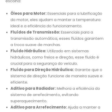
escolha:
Óleos para Motor:
Essenciais para a lubrificação
do motor, eles ajudam a manter a temperatura
ideal e a eficiência do funcionamento.
Fluídos de Transmissão:
Essenciais para a
transmissão automática, esses fluídos garantem
a troca suave de marchas.
Fluído Hidráulico:
Utilizado em sistemas
hidráulicos, como freios e direção, esse fluído é
crucial para a segurança do veículo.
Fluído para Direção Hidráulica:
Garante que o
sistema de direção funcione de maneira suave e
eficiente.
Aditivo para Radiador:
Melhora a eficiência do
sistema de arrefecimento, evitando
superaquecimento.
Aditivo para Arrefecimento:
Ajuda a manter a