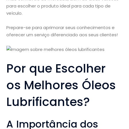
para escolher o produto ideal para cada tipo de
veículo.
Prepare-se para aprimorar seus conhecimentos e
oferecer um serviço diferenciado aos seus clientes!
Por que Escolher
os Melhores Óleos
Lubrificantes?
A Importância dos