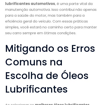
lubrificantes automotivos
, é uma parte vital da
manutenção automotiva. Isso contribui não apenas
para a saúde do motor, mas também para a
eficiência geral do veículo. Com essas práticas
simples, você estará no caminho certo para manter
seu carro sempre em ótimas condições.
Mitigando os Erros
Comuns na
Escolha de Óleos
Lubrificantes
Ao selecionar os
melhores óleos lubrificantes
,