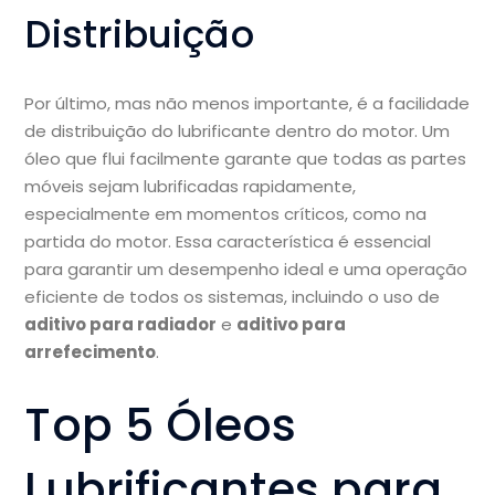
Distribuição
Por último, mas não menos importante, é a facilidade
de distribuição do lubrificante dentro do motor. Um
óleo que flui facilmente garante que todas as partes
móveis sejam lubrificadas rapidamente,
especialmente em momentos críticos, como na
partida do motor. Essa característica é essencial
para garantir um desempenho ideal e uma operação
eficiente de todos os sistemas, incluindo o uso de
aditivo para radiador
e
aditivo para
arrefecimento
.
Top 5 Óleos
Lubrificantes para