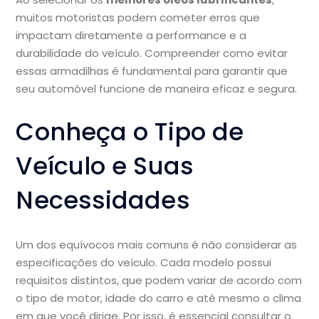
muitos motoristas podem cometer erros que
impactam diretamente a performance e a
durabilidade do veículo. Compreender como evitar
essas armadilhas é fundamental para garantir que
seu automóvel funcione de maneira eficaz e segura.
Conheça o Tipo de
Veículo e Suas
Necessidades
Um dos equívocos mais comuns é não considerar as
especificações do veículo. Cada modelo possui
requisitos distintos, que podem variar de acordo com
o tipo de motor, idade do carro e até mesmo o clima
em que você dirige. Por isso, é essencial consultar o