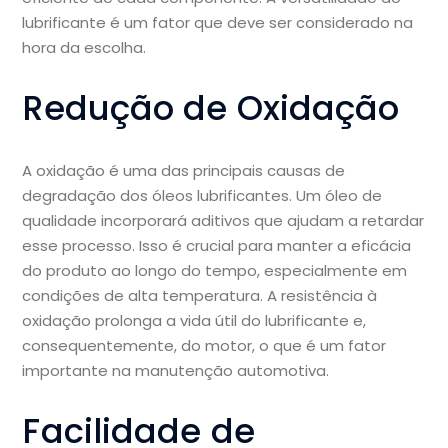
lubrificante é um fator que deve ser considerado na
hora da escolha.
Redução de Oxidação
A oxidação é uma das principais causas de
degradação dos óleos lubrificantes. Um óleo de
qualidade incorporará aditivos que ajudam a retardar
esse processo. Isso é crucial para manter a eficácia
do produto ao longo do tempo, especialmente em
condições de alta temperatura. A resistência à
oxidação prolonga a vida útil do lubrificante e,
consequentemente, do motor, o que é um fator
importante na manutenção automotiva.
Facilidade de