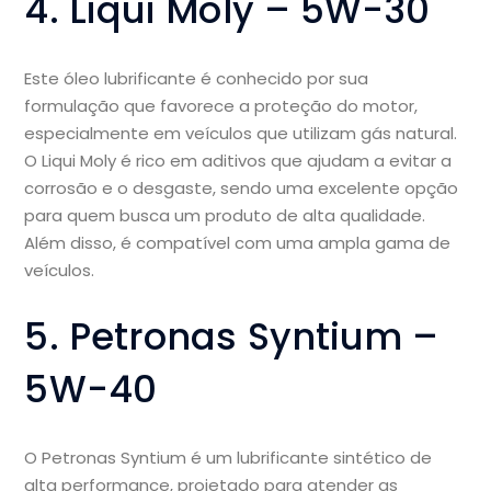
4. Liqui Moly – 5W-30
Este óleo lubrificante é conhecido por sua
formulação que favorece a proteção do motor,
especialmente em veículos que utilizam gás natural.
O Liqui Moly é rico em aditivos que ajudam a evitar a
corrosão e o desgaste, sendo uma excelente opção
para quem busca um produto de alta qualidade.
Além disso, é compatível com uma ampla gama de
veículos.
5. Petronas Syntium –
5W-40
O Petronas Syntium é um lubrificante sintético de
alta performance, projetado para atender as