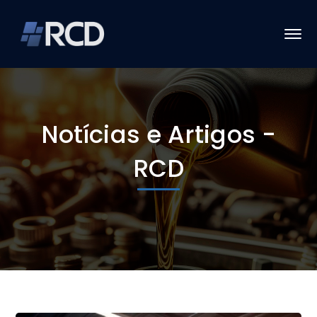
Notícias e Artigos -
RCD