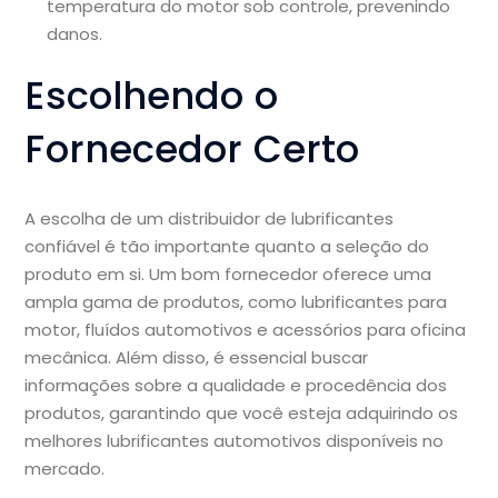
temperatura do motor sob controle, prevenindo
danos.
Escolhendo o
Fornecedor Certo
A escolha de um distribuidor de lubrificantes
confiável é tão importante quanto a seleção do
produto em si. Um bom fornecedor oferece uma
ampla gama de produtos, como lubrificantes para
motor, fluídos automotivos e acessórios para oficina
mecânica. Além disso, é essencial buscar
informações sobre a qualidade e procedência dos
produtos, garantindo que você esteja adquirindo os
melhores lubrificantes automotivos disponíveis no
mercado.