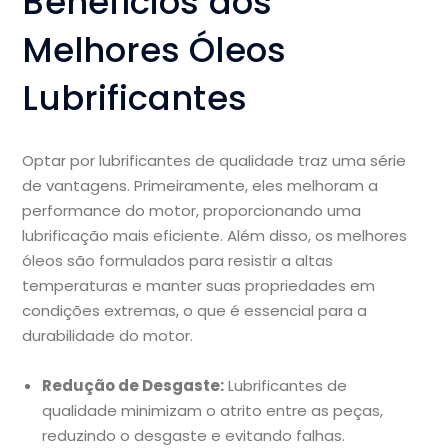
Benefícios dos
Melhores Óleos
Lubrificantes
Optar por lubrificantes de qualidade traz uma série
de vantagens. Primeiramente, eles melhoram a
performance do motor, proporcionando uma
lubrificação mais eficiente. Além disso, os melhores
óleos são formulados para resistir a altas
temperaturas e manter suas propriedades em
condições extremas, o que é essencial para a
durabilidade do motor.
Redução de Desgaste:
Lubrificantes de
qualidade minimizam o atrito entre as peças,
reduzindo o desgaste e evitando falhas.