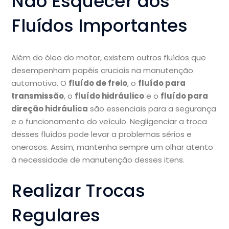
Não Esquecer dos
Fluídos Importantes
Além do óleo do motor, existem outros fluídos que
desempenham papéis cruciais na manutenção
automotiva. O
fluído de freio
, o
fluído para
transmissão
, o
fluído hidráulico
e o
fluído para
direção hidráulica
são essenciais para a segurança
e o funcionamento do veículo. Negligenciar a troca
desses fluídos pode levar a problemas sérios e
onerosos. Assim, mantenha sempre um olhar atento
à necessidade de manutenção desses itens.
Realizar Trocas
Regulares