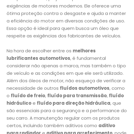
exigências de motores modernos. Ele oferece uma
ótima proteção contra o desgaste e ajuda a manter
a eficiência do motor em diversas condições de uso.
Essa opção é ideal para quem busca um óleo que
respeite as exigências dos fabricantes de veículos.
Na hora de escolher entre os
melhores
lubrificantes automotivos
, é fundamental
considerar não apenas a marca, mas também o tipo
de veículo e as condições em que ele será utilizado.
Além dos óleos de motor, não esqueça de verificar a
necessidade de outros
fluídos automotivos
, como
o
fluído de freio
,
fluído para transmissão
,
fluído
hidráulico
e
fluído para direção hidráulica
, que
são essenciais para a segurança e a performance do
seu carro. A manutenção regular com os produtos
certos, incluindo também aditivos como
aditivo
para radiador
e
aditivo para arrefecimento
, pode