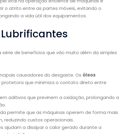
l vital na operação eficiente de máquinas e
r o atrito entre as partes móveis, evitando o
ongando a vida útil dos equipamentos.
 Lubrificantes
ma série de benefícios que vão muito além da simples
incipais causadores do desgaste. Os
óleos
 protetora que minimiza o contato direto entre
em aditivos que previnem a oxidação, prolongando a
ão.
ada permite que as máquinas operem de forma mais
, reduzindo custos operacionais.
es ajudam a dissipar o calor gerado durante a