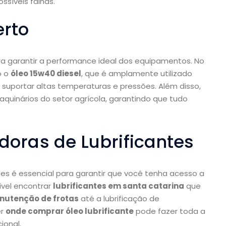
síveis falhas.
erto
a garantir a performance ideal dos equipamentos. No
o o
óleo 15w40 diesel
, que é amplamente utilizado
suportar altas temperaturas e pressões. Além disso,
quinários do setor agrícola, garantindo que tudo
idoras de Lubrificantes
tes é essencial para garantir que você tenha acesso a
ível encontrar
lubrificantes em santa catarina
que
utenção de frotas
até a lubrificação de
er
onde comprar óleo lubrificante
pode fazer toda a
ional.