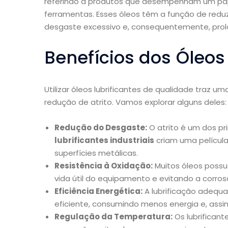
referindo a produtos que desempenham um pape
ferramentas. Esses óleos têm a função de reduzi
desgaste excessivo e, consequentemente, prol
Benefícios dos Óleos
Utilizar óleos lubrificantes de qualidade traz u
redução de atrito. Vamos explorar alguns deles:
Redução do Desgaste:
O atrito é um dos pr
lubrificantes industriais
criam uma película
superfícies metálicas.
Resistência à Oxidação:
Muitos óleos possu
vida útil do equipamento e evitando a corros
Eficiência Energética:
A lubrificação adequ
eficiente, consumindo menos energia e, assim
Regulação da Temperatura:
Os lubrificant