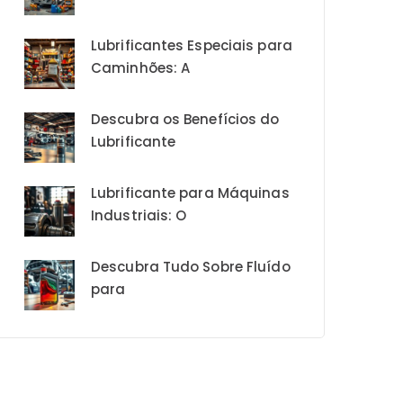
Lubrificantes Especiais para
Caminhões: A
Descubra os Benefícios do
Lubrificante
Lubrificante para Máquinas
Industriais: O
Descubra Tudo Sobre Fluído
para