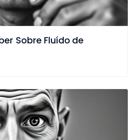
ber Sobre Fluído de