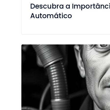
Descubra a Importânc
Automático